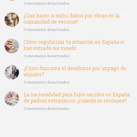
Comentarios desactivados
en
¿Puede
¿Qué hacer si sufro daños por obras en la
el
comunidad de vecinos?
progenitor
custodio
Comentarios desactivados
en
mudarse
¿Qué
de
Cómo regularizar tu situación en España si
hacer
ciudad
has entrado sin visado
si
sin
sufro
el
Comentarios desactivados
en
daños
consentimiento
Cómo
por
¿Cómo funciona el desahucio por impago de
del
regularizar
obras
otro?
alquiler?
tu
en
situación
la
Comentarios desactivados
en
en
comunidad
¿Cómo
España
La nacionalidad para hijos nacidos en España
de
funciona
si
vecinos?
de padres extranjeros: ¿cuándo se reconoce?
el
has
desahucio
entrado
Comentarios desactivados
en
por
sin
La
impago
visado
nacionalidad
de
para
alquiler?
hijos