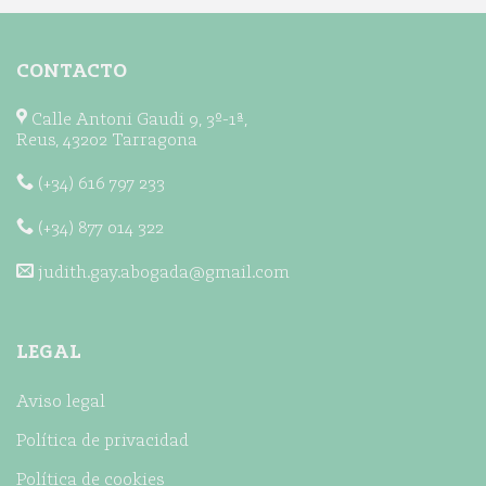
nacidos
en
España
de
CONTACTO
padres
extranjeros:
Calle Antoni Gaudi 9, 3º-1ª,
¿cuándo
Reus, 43202 Tarragona
se
reconoce?
(+34) 616 797 233
(+34) 877 014 322
judith.gay.abogada@gmail.com
LEGAL
Aviso legal
Política de privacidad
Política de cookies