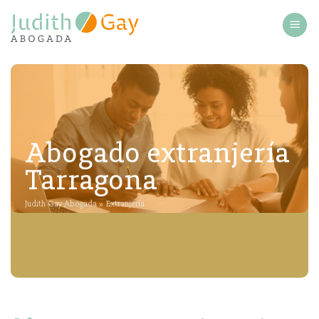
Saltar
al
contenido
Abogado extranjería
Tarragona
Judith Gay Abogada
»
Extranjería