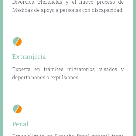
Divorcios, Herencias y el nuevo proceso de
expe
Medidas de apoyo a personas con discapacidad.
pago
Extranjería
Civi
Experta en trámites migratorios, visados y
Esp
deportaciones o expulsiones.
Inc
Comp
Penal