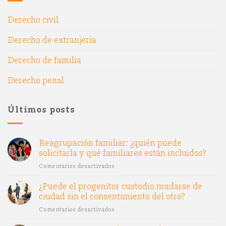
Derecho civil
Derecho de extranjería
Derecho de familia
Derecho penal
Últimos posts
Reagrupación familiar: ¿quién puede
solicitarla y qué familiares están incluidos?
Comentarios desactivados
en
Reagrupación
¿Puede el progenitor custodio mudarse de
familiar:
ciudad sin el consentimiento del otro?
¿quién
puede
Comentarios desactivados
en
solicitarla
¿Puede
y